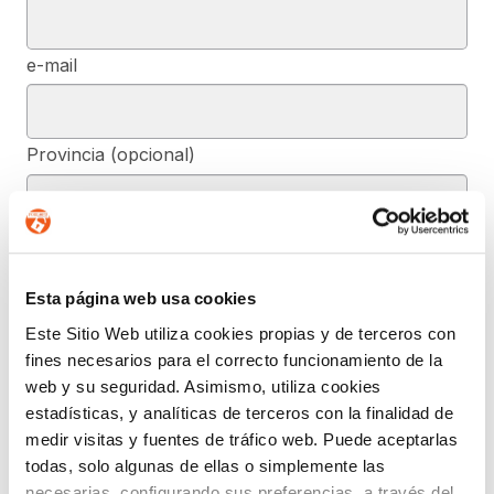
e-mail
Provincia (opcional)
Mensaje (opcional)
Esta página web usa cookies
Este Sitio Web utiliza cookies propias y de terceros con
De conformidad con el RGPD y la LOPDGDD, SEGURIDAD Y
fines necesarios para el correcto funcionamiento de la
PRIVACIDAD DE DATOS, S.L. tratará los datos facilitados, con la
finalidad de contestar a las dudas y/o quejas planteadas a través
web y su seguridad. Asimismo, utiliza cookies
del presente formulario y facilitar la información solicitada. Podrá
estadísticas, y analíticas de terceros con la finalidad de
ejercer, si lo desea, los derechos de acceso, rectificación,
supresión, y demás reconocidos en la normativa mencionada. Para
medir visitas y fuentes de tráfico web. Puede aceptarlas
obtener más información acerca de cómo estamos tratando sus
todas, solo algunas de ellas o simplemente las
datos, acceda a nuestra política de privacidad.
necesarias, configurando sus preferencias a través del