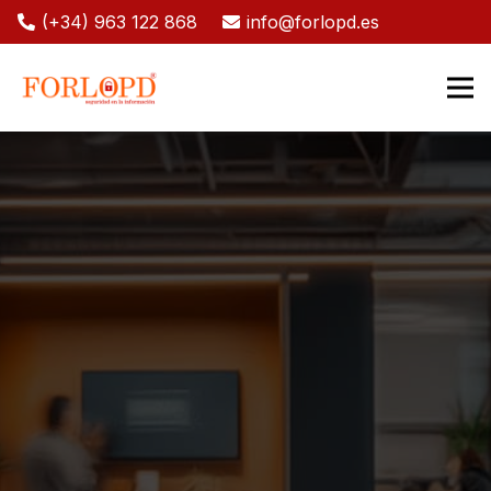
(+34) 963 122 868
info@forlopd.es