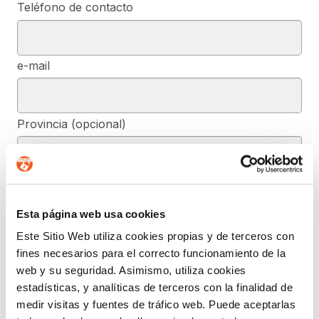
Teléfono de contacto
e-mail
Provincia (opcional)
Mensaje (opcional)
Esta página web usa cookies
Este Sitio Web utiliza cookies propias y de terceros con
De conformidad con el RGPD y la LOPDGDD, SEGURIDAD Y
fines necesarios para el correcto funcionamiento de la
PRIVACIDAD DE DATOS, S.L. tratará los datos facilitados, con la
finalidad de contestar a las dudas y/o quejas planteadas a través
web y su seguridad. Asimismo, utiliza cookies
del presente formulario y facilitar la información solicitada. Podrá
estadísticas, y analíticas de terceros con la finalidad de
ejercer, si lo desea, los derechos de acceso, rectificación,
supresión, y demás reconocidos en la normativa mencionada. Para
medir visitas y fuentes de tráfico web. Puede aceptarlas
obtener más información acerca de cómo estamos tratando sus