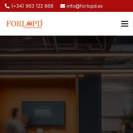
(+34) 963 122 868
info@forlopd.es