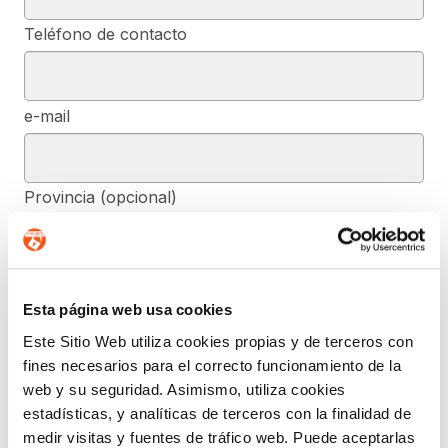
Teléfono de contacto
e-mail
Provincia (opcional)
Mensaje (opcional)
Esta página web usa cookies
Este Sitio Web utiliza cookies propias y de terceros con
fines necesarios para el correcto funcionamiento de la
De conformidad con el RGPD y la LOPDGDD, SEGURIDAD Y
PRIVACIDAD DE DATOS, S.L. tratará los datos facilitados, con la
web y su seguridad. Asimismo, utiliza cookies
finalidad de contestar a las dudas y/o quejas planteadas a través
estadísticas, y analíticas de terceros con la finalidad de
del presente formulario y facilitar la información solicitada. Podrá
ejercer, si lo desea, los derechos de acceso, rectificación,
medir visitas y fuentes de tráfico web. Puede aceptarlas
supresión, y demás reconocidos en la normativa mencionada. Para