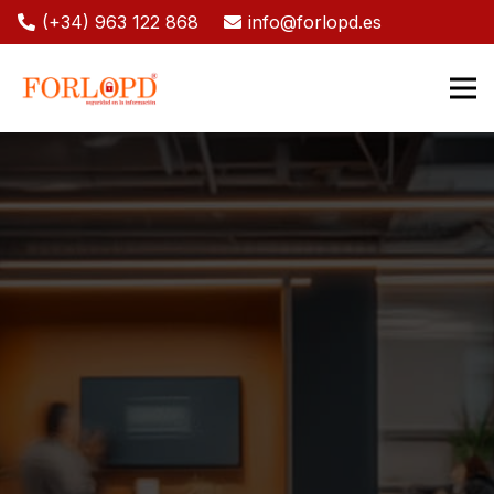
(+34) 963 122 868
info@forlopd.es