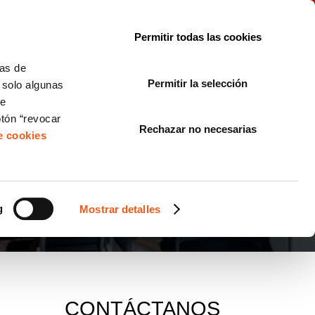
le con la normativa?
Sobre nosotros
Blog
FAQ
Contacto
Permitir todas las cookies
CORPORATE COMPLIANCE
LOPIVI
NORMAS ISO
+SOLUCIONES
cas de
Permitir la selección
, solo algunas
Diseño de Páginas Web para Empresas
de
otón “revocar
Rechazar no necesarias
de cookies
g
Mostrar detalles
CONTÁCTANOS