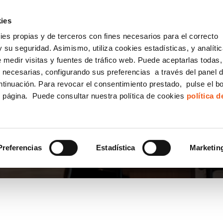
incha AQUÍ y solicita tu ANÁLISIS
¿Tu empresa cump
GRATUITO DE CUMPLIMIENTO
ies
kies propias y de terceros con fines necesarios para el correcto
IGUALDAD
CONSULTORÍA ECOMMERCE LSSI
CANAL DENUNCIAS
 su seguridad. Asimismo, utiliza cookies estadísticas, y analíti
de medir visitas y fuentes de tráfico web. Puede aceptarlas todas
Formación Bonificada para Empresas
 necesarias, configurando sus preferencias a través del panel 
ntinuación. Para revocar el consentimiento prestado, pulse el b
e página. Puede consultar nuestra política de cookies
política 
Preferencias
Estadística
Marketin