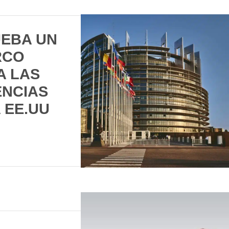
UEBA UN
RCO
A LAS
NCIAS
 EE.UU