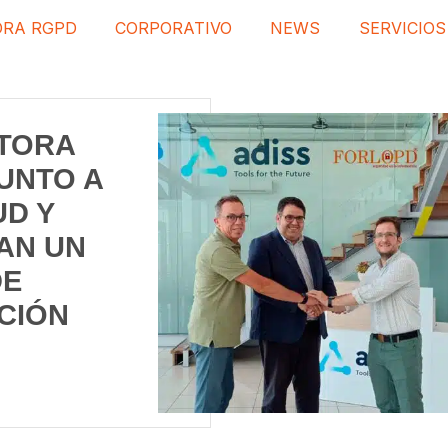
ORA RGPD
CORPORATIVO
NEWS
SERVICIOS
TORA
UNTO A
D Y
AN UN
DE
CIÓN