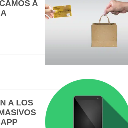
CAMOS A
RA
N A LOS
MASIVOS
SAPP