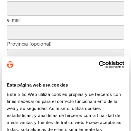
e-mail
Provincia (opcional)
Mensaje (opcional)
Esta página web usa cookies
De conformidad con el RGPD y la LOPDGDD, SEGURIDAD Y
Este Sitio Web utiliza cookies propias y de terceros con
PRIVACIDAD DE DATOS, S.L. tratará los datos facilitados, con la
fines necesarios para el correcto funcionamiento de la
finalidad de contestar a las dudas y/o quejas planteadas a través
del presente formulario y facilitar la información solicitada. Podrá
web y su seguridad. Asimismo, utiliza cookies
ejercer, si lo desea, los derechos de acceso, rectificación,
estadísticas, y analíticas de terceros con la finalidad de
supresión, y demás reconocidos en la normativa mencionada. Para
obtener más información acerca de cómo estamos tratando sus
medir visitas y fuentes de tráfico web. Puede aceptarlas
datos, acceda a nuestra política de privacidad.
todas, solo algunas de ellas o simplemente las