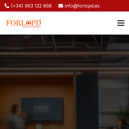
(+34) 963 122 868
info@forlopd.es