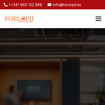
(+34) 963 122 868
info@forlopd.es