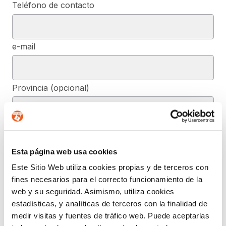
Teléfono de contacto
e-mail
Provincia (opcional)
Mensaje (opcional)
Esta página web usa cookies
Este Sitio Web utiliza cookies propias y de terceros con
De conformidad con el RGPD y la LOPDGDD, SEGURIDAD Y
fines necesarios para el correcto funcionamiento de la
PRIVACIDAD DE DATOS, S.L. tratará los datos facilitados, con la
finalidad de contestar a las dudas y/o quejas planteadas a través
web y su seguridad. Asimismo, utiliza cookies
del presente formulario y facilitar la información solicitada. Podrá
estadísticas, y analíticas de terceros con la finalidad de
ejercer, si lo desea, los derechos de acceso, rectificación,
supresión, y demás reconocidos en la normativa mencionada. Para
medir visitas y fuentes de tráfico web. Puede aceptarlas
obtener más información acerca de cómo estamos tratando sus