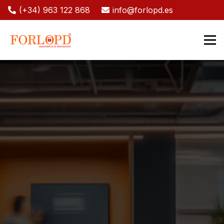
(+34) 963 122 868
info@forlopd.es