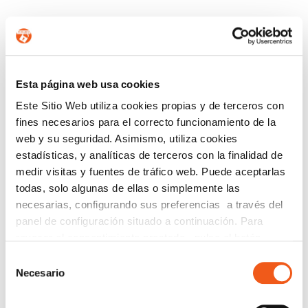
CONTÁCTANOS
Esta página web usa cookies
Nombre
Este Sitio Web utiliza cookies propias y de terceros con
fines necesarios para el correcto funcionamiento de la
web y su seguridad. Asimismo, utiliza cookies
estadísticas, y analíticas de terceros con la finalidad de
Teléfono de contacto
medir visitas y fuentes de tráfico web. Puede aceptarlas
todas, solo algunas de ellas o simplemente las
necesarias, configurando sus preferencias a través del
e-mail
panel de configuración situado a continuación. Para
revocar el consentimiento prestado, pulse el botón
“revocar cookies” instalado a pie de página. Puede
Selección
consultar nuestra política de cookies
política de cookies
Provincia (opcional)
Necesario
de
para más información.
consentimiento