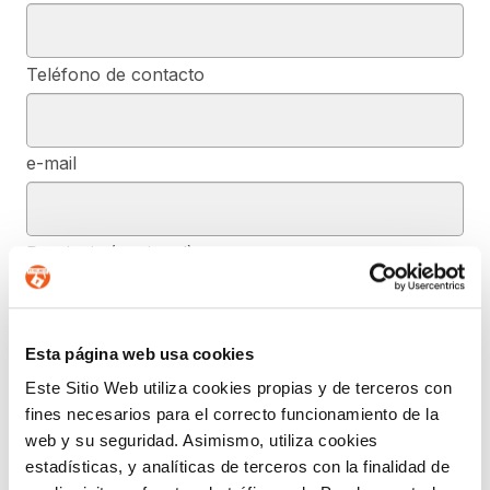
Teléfono de contacto
e-mail
Provincia (opcional)
Mensaje (opcional)
Esta página web usa cookies
Este Sitio Web utiliza cookies propias y de terceros con
fines necesarios para el correcto funcionamiento de la
De conformidad con el RGPD y la LOPDGDD, SEGURIDAD Y
web y su seguridad. Asimismo, utiliza cookies
PRIVACIDAD DE DATOS, S.L. tratará los datos facilitados, con la
estadísticas, y analíticas de terceros con la finalidad de
finalidad de contestar a las dudas y/o quejas planteadas a través