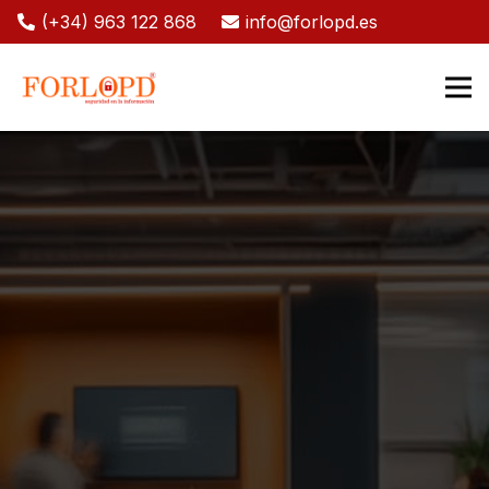
(+34) 963 122 868
info@forlopd.es