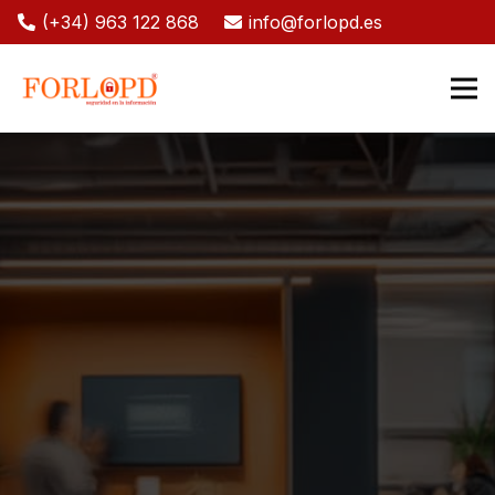
(+34) 963 122 868
info@forlopd.es