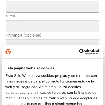
e-mail
Provincia (opcional)
Mensaje (opcional)
Esta página web usa cookies
De conformidad con el RGPD y la LOPDGDD, SEGURIDAD Y
Este Sitio Web utiliza cookies propias y de terceros con
PRIVACIDAD DE DATOS, S.L. tratará los datos facilitados, con la
fines necesarios para el correcto funcionamiento de la
finalidad de contestar a las dudas y/o quejas planteadas a través
del presente formulario y facilitar la información solicitada. Podrá
web y su seguridad. Asimismo, utiliza cookies
ejercer, si lo desea, los derechos de acceso, rectificación,
estadísticas, y analíticas de terceros con la finalidad de
supresión, y demás reconocidos en la normativa mencionada. Para
obtener más información acerca de cómo estamos tratando sus
medir visitas y fuentes de tráfico web. Puede aceptarlas
datos, acceda a nuestra política de privacidad.
todas, solo algunas de ellas o simplemente las