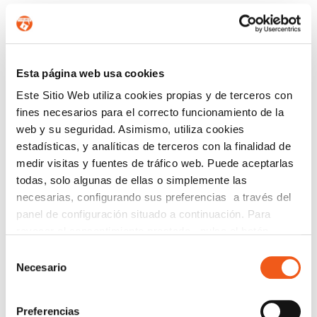
CONTÁCTANOS
Nombre
Esta página web usa cookies
Este Sitio Web utiliza cookies propias y de terceros con
fines necesarios para el correcto funcionamiento de la
web y su seguridad. Asimismo, utiliza cookies
Teléfono de contacto
estadísticas, y analíticas de terceros con la finalidad de
medir visitas y fuentes de tráfico web. Puede aceptarlas
todas, solo algunas de ellas o simplemente las
e-mail
necesarias, configurando sus preferencias a través del
panel de configuración situado a continuación. Para
revocar el consentimiento prestado, pulse el botón
Provincia (opcional)
“revocar cookies” instalado a pie de página. Puede
Selección
consultar nuestra política de cookies
política de cookies
Necesario
de
para más información.
consentimiento
Mensaje (opcional)
Preferencias