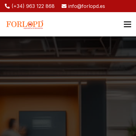
(+34) 963 122 868
info@forlopd.es