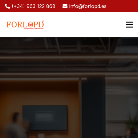
(+34) 963 122 868
info@forlopd.es