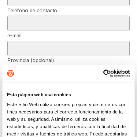
Teléfono de contacto
e-mail
Provincia (opcional)
Mensaje (opcional)
Esta página web usa cookies
Este Sitio Web utiliza cookies propias y de terceros con
fines necesarios para el correcto funcionamiento de la
De conformidad con el RGPD y la LOPDGDD, SEGURIDAD Y
PRIVACIDAD DE DATOS, S.L. tratará los datos facilitados, con la
web y su seguridad. Asimismo, utiliza cookies
finalidad de contestar a las dudas y/o quejas planteadas a través
estadísticas, y analíticas de terceros con la finalidad de
del presente formulario y facilitar la información solicitada. Podrá
ejercer, si lo desea, los derechos de acceso, rectificación,
medir visitas y fuentes de tráfico web. Puede aceptarlas
supresión, y demás reconocidos en la normativa mencionada. Para