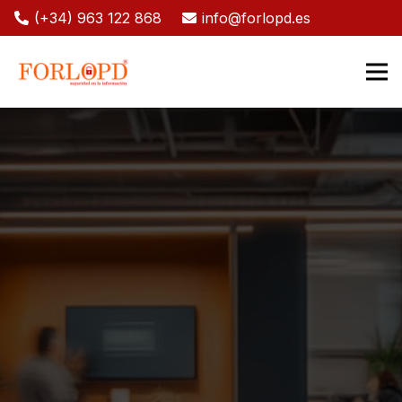
(+34) 963 122 868
info@forlopd.es