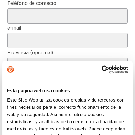
Teléfono de contacto
e-mail
Provincia (opcional)
Mensaje (opcional)
Esta página web usa cookies
Este Sitio Web utiliza cookies propias y de terceros con
De conformidad con el RGPD y la LOPDGDD, SEGURIDAD Y
fines necesarios para el correcto funcionamiento de la
PRIVACIDAD DE DATOS, S.L. tratará los datos facilitados, con la
finalidad de contestar a las dudas y/o quejas planteadas a través
web y su seguridad. Asimismo, utiliza cookies
del presente formulario y facilitar la información solicitada. Podrá
estadísticas, y analíticas de terceros con la finalidad de
ejercer, si lo desea, los derechos de acceso, rectificación,
supresión, y demás reconocidos en la normativa mencionada. Para
medir visitas y fuentes de tráfico web. Puede aceptarlas
obtener más información acerca de cómo estamos tratando sus