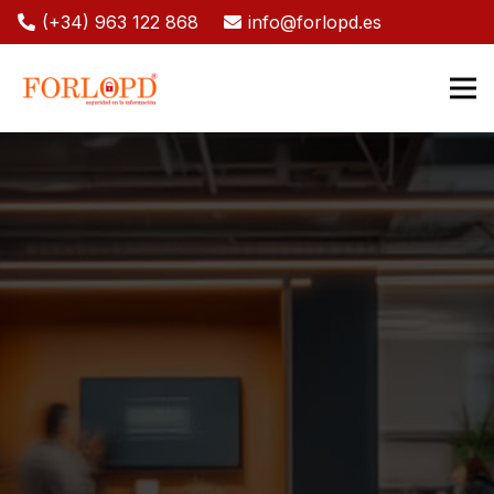
(+34) 963 122 868
info@forlopd.es