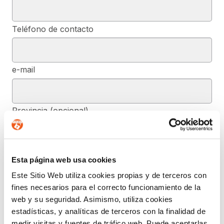
Teléfono de contacto
e-mail
Provincia (opcional)
Mensaje (opcional)
Esta página web usa cookies
Este Sitio Web utiliza cookies propias y de terceros con
fines necesarios para el correcto funcionamiento de la
De conformidad con el RGPD y la LOPDGDD, SEGURIDAD Y
web y su seguridad. Asimismo, utiliza cookies
PRIVACIDAD DE DATOS, S.L. tratará los datos facilitados, con la
estadísticas, y analíticas de terceros con la finalidad de
finalidad de contestar a las dudas y/o quejas planteadas a través
del presente formulario y facilitar la información solicitada. Podrá
medir visitas y fuentes de tráfico web. Puede aceptarlas