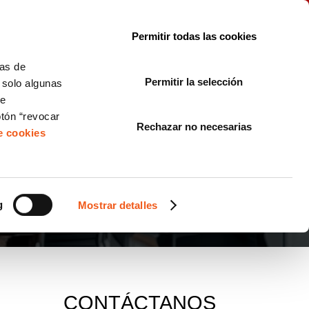
le con la normativa?
Sobre nosotros
Blog
FAQ
Contacto
Permitir todas las cookies
CORPORATE COMPLIANCE
LOPIVI
NORMAS ISO
+SOLUCIONES
cas de
Permitir la selección
, solo algunas
Diseño de Páginas Web para Empresas
de
otón “revocar
Rechazar no necesarias
de cookies
g
Mostrar detalles
CONTÁCTANOS