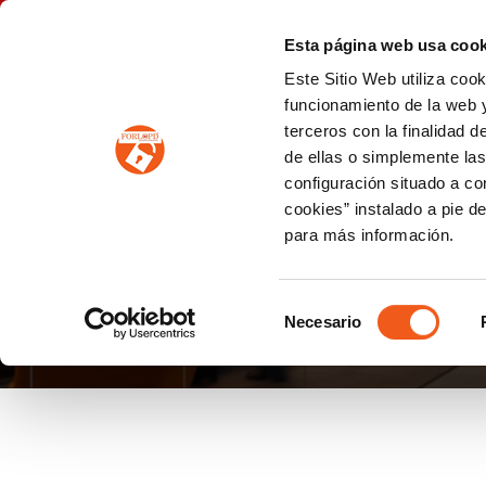
P
(+34) 963 122 868
info@forlopd.es
Esta página web usa cook
Este Sitio Web utiliza coo
PROTECCION DE DATOS
funcionamiento de la web y
terceros con la finalidad 
PREVENCIÓN DE BLANQUEO DE CAPITALES
Prevención de blanqueo de capitales y financiación del terrorismo (LPBCyFT)
ESQUEMA NACIONAL SEGURIDAD
de ellas o simplemente las
configuración situado a co
cookies” instalado a pie d
para más información.
INFRACCIONES FRE
Selección
Necesario
de
consentimiento