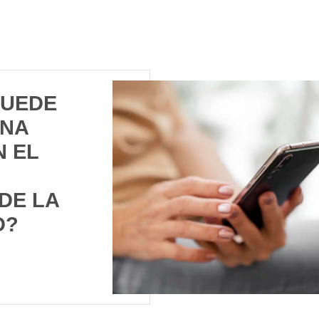
PUEDE
UNA
N EL
DE LA
D?