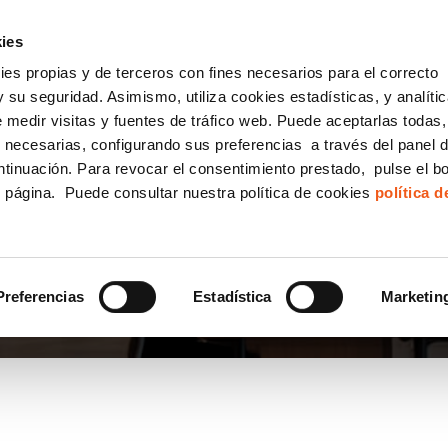
incha AQUÍ y solicita tu ANÁLISIS
¿Tu empresa cump
GRATUITO DE CUMPLIMIENTO
ies
kies propias y de terceros con fines necesarios para el correcto
IGUALDAD
CONSULTORÍA ECOMMERCE LSSI
CANAL DENUNCIAS
 su seguridad. Asimismo, utiliza cookies estadísticas, y analíti
de medir visitas y fuentes de tráfico web. Puede aceptarlas todas
Formación Bonificada para Empresas
 necesarias, configurando sus preferencias a través del panel 
ntinuación. Para revocar el consentimiento prestado, pulse el b
e página. Puede consultar nuestra política de cookies
política 
CUENTES
Preferencias
Estadística
Marketin