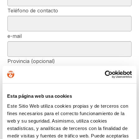
Teléfono de contacto
e-mail
Provincia (opcional)
Mensaje (opcional)
Esta página web usa cookies
Este Sitio Web utiliza cookies propias y de terceros con
fines necesarios para el correcto funcionamiento de la
De conformidad con el RGPD y la LOPDGDD, SEGURIDAD Y
PRIVACIDAD DE DATOS, S.L. tratará los datos facilitados, con la
web y su seguridad. Asimismo, utiliza cookies
finalidad de contestar a las dudas y/o quejas planteadas a través
estadísticas, y analíticas de terceros con la finalidad de
del presente formulario y facilitar la información solicitada. Podrá
ejercer, si lo desea, los derechos de acceso, rectificación,
medir visitas y fuentes de tráfico web. Puede aceptarlas
supresión, y demás reconocidos en la normativa mencionada. Para