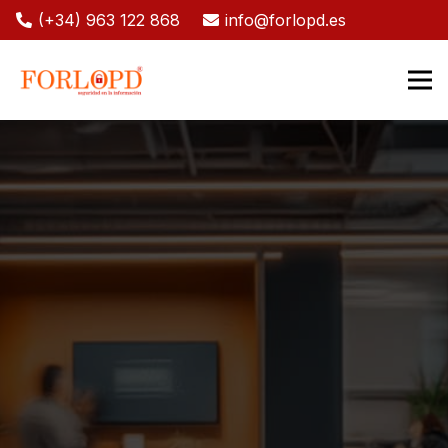
(+34) 963 122 868
info@forlopd.es