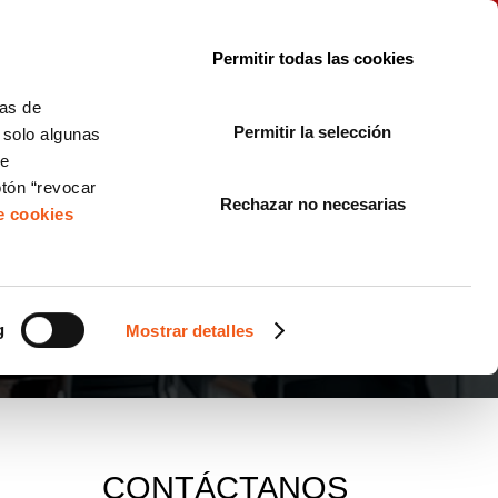
le con la normativa?
Sobre nosotros
Blog
FAQ
Contacto
Permitir todas las cookies
CORPORATE COMPLIANCE
LOPIVI
NORMAS ISO
+SOLUCIONES
cas de
Permitir la selección
, solo algunas
Diseño de Páginas Web para Empresas
de
otón “revocar
Rechazar no necesarias
de cookies
g
Mostrar detalles
CONTÁCTANOS