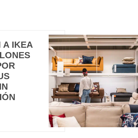
 A IKEA
LLONES
POR
US
IN
IÓN