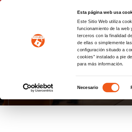
P
(+34) 963 122 868
info@forlopd.es
Esta página web usa cook
Este Sitio Web utiliza coo
PROTECCION DE DATOS
funcionamiento de la web y
terceros con la finalidad 
PREVENCIÓN DE BLANQUEO DE CAPITALES
Prevención de blanqueo de capitales y financiación del terrorismo (LPBCyFT)
ESQUEMA NACIONAL SEGURIDAD
de ellas o simplemente las
configuración situado a co
cookies” instalado a pie d
para más información.
IKEA
Selección
Necesario
de
consentimiento