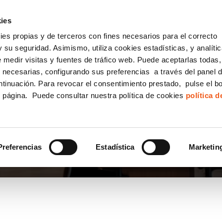
incha AQUÍ y solicita tu ANÁLISIS
¿Tu empresa cump
GRATUITO DE CUMPLIMIENTO
ies
kies propias y de terceros con fines necesarios para el correcto
IGUALDAD
CONSULTORÍA ECOMMERCE LSSI
CANAL DENUNCIAS
 su seguridad. Asimismo, utiliza cookies estadísticas, y analíti
de medir visitas y fuentes de tráfico web. Puede aceptarlas todas
Formación Bonificada para Empresas
 necesarias, configurando sus preferencias a través del panel 
ntinuación. Para revocar el consentimiento prestado, pulse el b
e página. Puede consultar nuestra política de cookies
política 
Preferencias
Estadística
Marketin