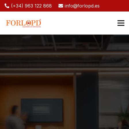
(+34) 963 122 868
info@forlopd.es