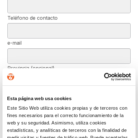
Teléfono de contacto
e-mail
Provincia (opcional)
Mensaje (opcional)
Esta página web usa cookies
Este Sitio Web utiliza cookies propias y de terceros con
fines necesarios para el correcto funcionamiento de la
De conformidad con el RGPD y la LOPDGDD, SEGURIDAD Y
web y su seguridad. Asimismo, utiliza cookies
PRIVACIDAD DE DATOS, S.L. tratará los datos facilitados, con la
estadísticas, y analíticas de terceros con la finalidad de
finalidad de contestar a las dudas y/o quejas planteadas a través
del presente formulario y facilitar la información solicitada. Podrá
medir visitas y fuentes de tráfico web. Puede aceptarlas