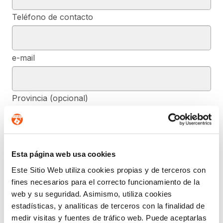
Teléfono de contacto
e-mail
Provincia (opcional)
Mensaje (opcional)
Esta página web usa cookies
Este Sitio Web utiliza cookies propias y de terceros con
fines necesarios para el correcto funcionamiento de la
De conformidad con el RGPD y la LOPDGDD, SEGURIDAD Y
PRIVACIDAD DE DATOS, S.L. tratará los datos facilitados, con la
web y su seguridad. Asimismo, utiliza cookies
finalidad de contestar a las dudas y/o quejas planteadas a través
estadísticas, y analíticas de terceros con la finalidad de
del presente formulario y facilitar la información solicitada. Podrá
ejercer, si lo desea, los derechos de acceso, rectificación,
medir visitas y fuentes de tráfico web. Puede aceptarlas
supresión, y demás reconocidos en la normativa mencionada. Para