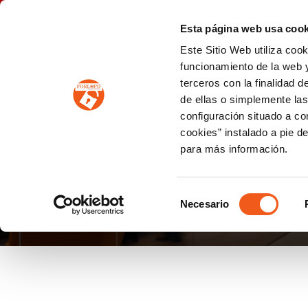
P
(+34) 963 122 868
info@forlopd.es
Esta página web usa cook
Este Sitio Web utiliza coo
PROTECCION DE DATOS
funcionamiento de la web y
terceros con la finalidad 
PREVENCIÓN DE BLANQUEO DE CAPITALES
Prevención de blanqueo de capitales y financiación del terrorismo (LPBCyFT)
ESQUEMA NACIONAL SEGURIDAD
de ellas o simplemente las
configuración situado a co
cookies” instalado a pie d
para más información.
GRABAR
Selección
Necesario
de
consentimiento