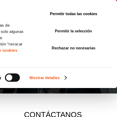
le con la normativa?
Sobre nosotros
Blog
FAQ
Contacto
Permitir todas las cookies
CORPORATE COMPLIANCE
LOPIVI
NORMAS ISO
+SOLUCIONES
cas de
Permitir la selección
, solo algunas
Diseño de Páginas Web para Empresas
de
otón “revocar
Rechazar no necesarias
de cookies
g
Mostrar detalles
CONTÁCTANOS