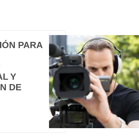
IÓN PARA
O
L Y
N DE