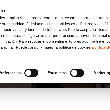
incha AQUÍ y solicita tu ANÁLISIS
¿Tu empresa cump
GRATUITO DE CUMPLIMIENTO
ies
kies propias y de terceros con fines necesarios para el correcto
IGUALDAD
CONSULTORÍA ECOMMERCE LSSI
CANAL DENUNCIAS
 su seguridad. Asimismo, utiliza cookies estadísticas, y analíti
de medir visitas y fuentes de tráfico web. Puede aceptarlas todas
Formación Bonificada para Empresas
 necesarias, configurando sus preferencias a través del panel 
ntinuación. Para revocar el consentimiento prestado, pulse el b
e página. Puede consultar nuestra política de cookies
política 
Preferencias
Estadística
Marketin