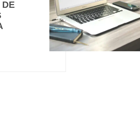
 DE
S
A