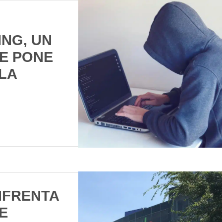
ING, UN
E PONE
LA
D
NFRENTA
E