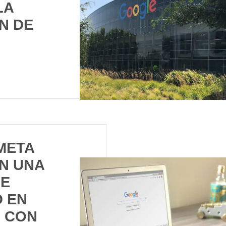
LA
N DE
META
N UNA
DE
D EN
 CON