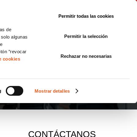
le con la normativa?
Sobre nosotros
Blog
FAQ
Contacto
Permitir todas las cookies
CORPORATE COMPLIANCE
LOPIVI
NORMAS ISO
+SOLUCIONES
cas de
Permitir la selección
, solo algunas
Diseño de Páginas Web para Empresas
de
otón “revocar
Rechazar no necesarias
de cookies
g
Mostrar detalles
CONTÁCTANOS