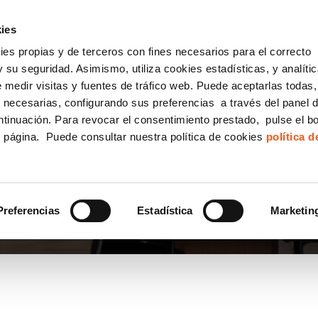
incha AQUÍ y solicita tu ANÁLISIS
¿Tu empresa cump
GRATUITO DE CUMPLIMIENTO
ies
kies propias y de terceros con fines necesarios para el correcto
IGUALDAD
CONSULTORÍA ECOMMERCE LSSI
CANAL DENUNCIAS
 su seguridad. Asimismo, utiliza cookies estadísticas, y analíti
de medir visitas y fuentes de tráfico web. Puede aceptarlas todas
Formación Bonificada para Empresas
 necesarias, configurando sus preferencias a través del panel 
ntinuación. Para revocar el consentimiento prestado, pulse el b
e página. Puede consultar nuestra política de cookies
política 
Preferencias
Estadística
Marketin