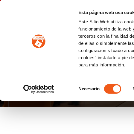
P
(+34) 963 122 868
info@forlopd.es
Esta página web usa cook
Este Sitio Web utiliza coo
PROTECCION DE DATOS
funcionamiento de la web y
terceros con la finalidad 
PREVENCIÓN DE BLANQUEO DE CAPITALES
Prevención de blanqueo de capitales y financiación del terrorismo (LPBCyFT)
ESQUEMA NACIONAL SEGURIDAD
de ellas o simplemente las
configuración situado a co
cookies” instalado a pie d
para más información.
GOOGLE
Selección
Necesario
de
consentimiento