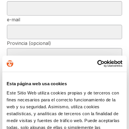
e-mail
Provincia (opcional)
Mensaje (opcional)
Esta página web usa cookies
De conformidad con el RGPD y la LOPDGDD, SEGURIDAD Y
Este Sitio Web utiliza cookies propias y de terceros con
PRIVACIDAD DE DATOS, S.L. tratará los datos facilitados, con la
fines necesarios para el correcto funcionamiento de la
finalidad de contestar a las dudas y/o quejas planteadas a través
del presente formulario y facilitar la información solicitada. Podrá
web y su seguridad. Asimismo, utiliza cookies
ejercer, si lo desea, los derechos de acceso, rectificación,
estadísticas, y analíticas de terceros con la finalidad de
supresión, y demás reconocidos en la normativa mencionada. Para
obtener más información acerca de cómo estamos tratando sus
medir visitas y fuentes de tráfico web. Puede aceptarlas
datos, acceda a nuestra política de privacidad.
todas, solo algunas de ellas o simplemente las