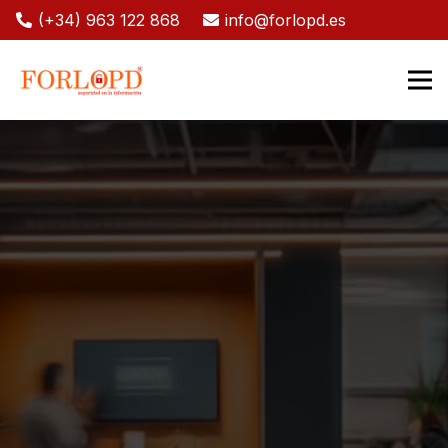
(+34) 963 122 868
info@forlopd.es