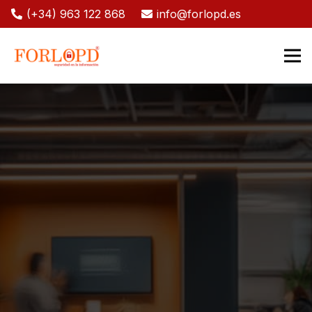
(+34) 963 122 868
info@forlopd.es