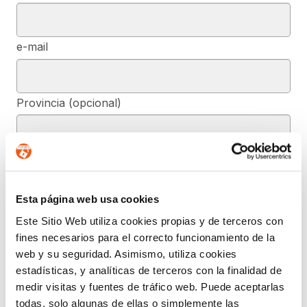
e-mail
Provincia (opcional)
Mensaje (opcional)
Esta página web usa cookies
De conformidad con el RGPD y la LOPDGDD, SEGURIDAD Y
Este Sitio Web utiliza cookies propias y de terceros con
PRIVACIDAD DE DATOS, S.L. tratará los datos facilitados, con la
fines necesarios para el correcto funcionamiento de la
finalidad de contestar a las dudas y/o quejas planteadas a través
del presente formulario y facilitar la información solicitada. Podrá
web y su seguridad. Asimismo, utiliza cookies
ejercer, si lo desea, los derechos de acceso, rectificación,
estadísticas, y analíticas de terceros con la finalidad de
supresión, y demás reconocidos en la normativa mencionada. Para
obtener más información acerca de cómo estamos tratando sus
medir visitas y fuentes de tráfico web. Puede aceptarlas
datos, acceda a nuestra política de privacidad.
todas, solo algunas de ellas o simplemente las