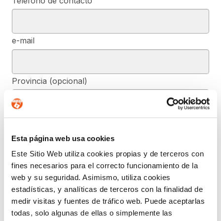
Teléfono de contacto
e-mail
Provincia (opcional)
Mensaje (opcional)
Esta página web usa cookies
Este Sitio Web utiliza cookies propias y de terceros con
De conformidad con el RGPD y la LOPDGDD, SEGURIDAD Y
fines necesarios para el correcto funcionamiento de la
PRIVACIDAD DE DATOS, S.L. tratará los datos facilitados, con la
web y su seguridad. Asimismo, utiliza cookies
finalidad de contestar a las dudas y/o quejas planteadas a través
del presente formulario y facilitar la información solicitada. Podrá
estadísticas, y analíticas de terceros con la finalidad de
ejercer, si lo desea, los derechos de acceso, rectificación,
medir visitas y fuentes de tráfico web. Puede aceptarlas
supresión, y demás reconocidos en la normativa mencionada. Para
obtener más información acerca de cómo estamos tratando sus
todas, solo algunas de ellas o simplemente las
datos, acceda a nuestra política de privacidad.