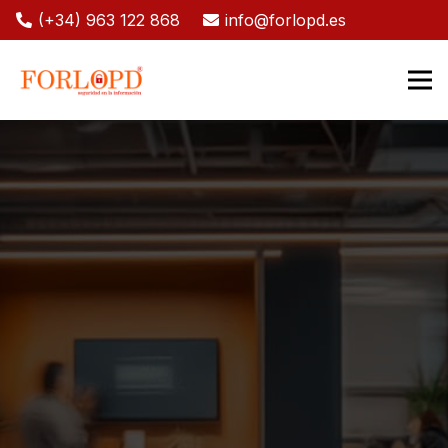
(+34) 963 122 868
info@forlopd.es