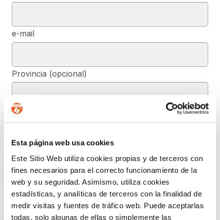
e-mail
Provincia (opcional)
Mensaje (opcional)
Esta página web usa cookies
De conformidad con el RGPD y la LOPDGDD, SEGURIDAD Y
Este Sitio Web utiliza cookies propias y de terceros con
PRIVACIDAD DE DATOS, S.L. tratará los datos facilitados, con la
fines necesarios para el correcto funcionamiento de la
finalidad de contestar a las dudas y/o quejas planteadas a través
del presente formulario y facilitar la información solicitada. Podrá
web y su seguridad. Asimismo, utiliza cookies
ejercer, si lo desea, los derechos de acceso, rectificación,
estadísticas, y analíticas de terceros con la finalidad de
supresión, y demás reconocidos en la normativa mencionada. Para
obtener más información acerca de cómo estamos tratando sus
medir visitas y fuentes de tráfico web. Puede aceptarlas
datos, acceda a nuestra política de privacidad.
todas, solo algunas de ellas o simplemente las