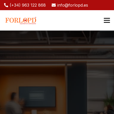
(+34) 963 122 868
info@forlopd.es