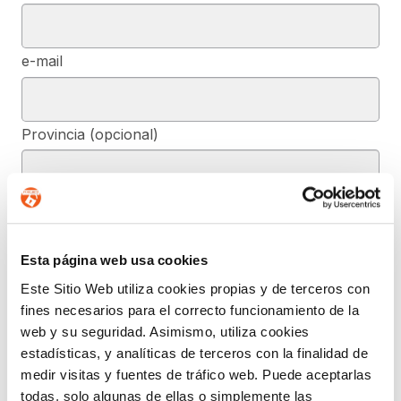
e-mail
Provincia (opcional)
Mensaje (opcional)
Esta página web usa cookies
De conformidad con el RGPD y la LOPDGDD, SEGURIDAD Y
Este Sitio Web utiliza cookies propias y de terceros con
PRIVACIDAD DE DATOS, S.L. tratará los datos facilitados, con la
fines necesarios para el correcto funcionamiento de la
finalidad de contestar a las dudas y/o quejas planteadas a través
del presente formulario y facilitar la información solicitada. Podrá
web y su seguridad. Asimismo, utiliza cookies
ejercer, si lo desea, los derechos de acceso, rectificación,
estadísticas, y analíticas de terceros con la finalidad de
supresión, y demás reconocidos en la normativa mencionada. Para
obtener más información acerca de cómo estamos tratando sus
medir visitas y fuentes de tráfico web. Puede aceptarlas
datos, acceda a nuestra política de privacidad.
todas, solo algunas de ellas o simplemente las