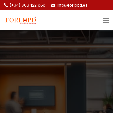
(+34) 963 122 868
info@forlopd.es