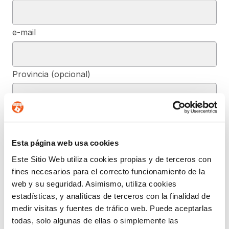
e-mail
Provincia (opcional)
Mensaje (opcional)
Esta página web usa cookies
Este Sitio Web utiliza cookies propias y de terceros con
De conformidad con el RGPD y la LOPDGDD, SEGURIDAD Y
PRIVACIDAD DE DATOS, S.L. tratará los datos facilitados, con la
fines necesarios para el correcto funcionamiento de la
finalidad de contestar a las dudas y/o quejas planteadas a través
web y su seguridad. Asimismo, utiliza cookies
del presente formulario y facilitar la información solicitada. Podrá
ejercer, si lo desea, los derechos de acceso, rectificación,
estadísticas, y analíticas de terceros con la finalidad de
supresión, y demás reconocidos en la normativa mencionada. Para
medir visitas y fuentes de tráfico web. Puede aceptarlas
obtener más información acerca de cómo estamos tratando sus
datos, acceda a nuestra política de privacidad.
todas, solo algunas de ellas o simplemente las