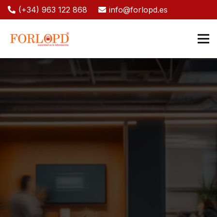
(+34) 963 122 868
info@forlopd.es