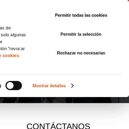
le con la normativa?
Sobre nosotros
Blog
FAQ
Contacto
Permitir todas las cookies
CORPORATE COMPLIANCE
LOPIVI
NORMAS ISO
+SOLUCIONES
cas de
Permitir la selección
, solo algunas
Diseño de Páginas Web para Empresas
de
otón “revocar
Rechazar no necesarias
de cookies
g
Mostrar detalles
CONTÁCTANOS