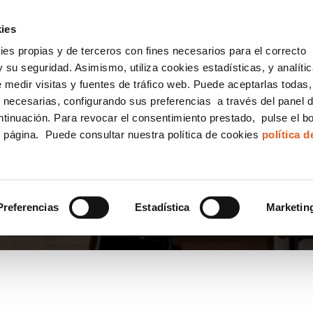
incha AQUÍ y solicita tu ANÁLISIS
¿Tu empresa cump
GRATUITO DE CUMPLIMIENTO
ies
kies propias y de terceros con fines necesarios para el correcto
IGUALDAD
CONSULTORÍA ECOMMERCE LSSI
CANAL DENUNCIAS
 su seguridad. Asimismo, utiliza cookies estadísticas, y analíti
de medir visitas y fuentes de tráfico web. Puede aceptarlas todas
Formación Bonificada para Empresas
 necesarias, configurando sus preferencias a través del panel 
ntinuación. Para revocar el consentimiento prestado, pulse el b
e página. Puede consultar nuestra política de cookies
política 
Preferencias
Estadística
Marketin