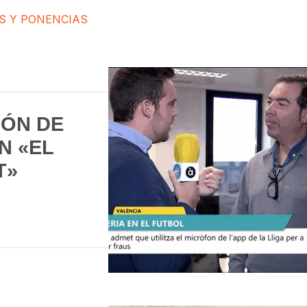
S Y PONENCIAS
IÓN DE
N «EL
T»