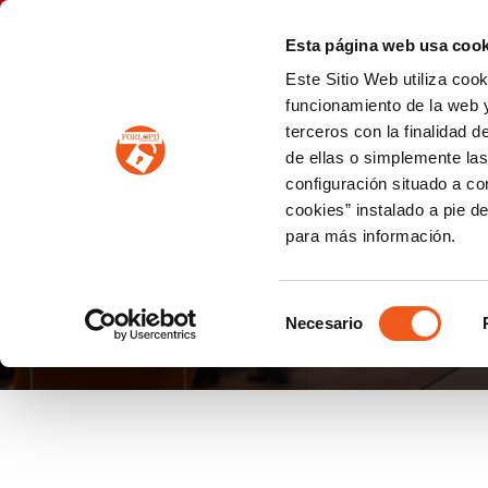
P
(+34) 963 122 868
info@forlopd.es
Esta página web usa cook
Este Sitio Web utiliza coo
PROTECCION DE DATOS
funcionamiento de la web y
terceros con la finalidad 
PREVENCIÓN DE BLANQUEO DE CAPITALES
Prevención de blanqueo de capitales y financiación del terrorismo (LPBCyFT)
ESQUEMA NACIONAL SEGURIDAD
de ellas o simplemente las
configuración situado a co
cookies” instalado a pie d
para más información.
ENTREVISTAS
Selección
Necesario
de
consentimiento