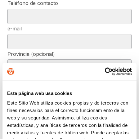
Teléfono de contacto
e-mail
Provincia (opcional)
Mensaje (opcional)
Esta página web usa cookies
Este Sitio Web utiliza cookies propias y de terceros con
De conformidad con el RGPD y la LOPDGDD, SEGURIDAD Y
fines necesarios para el correcto funcionamiento de la
PRIVACIDAD DE DATOS, S.L. tratará los datos facilitados, con la
finalidad de contestar a las dudas y/o quejas planteadas a través
web y su seguridad. Asimismo, utiliza cookies
del presente formulario y facilitar la información solicitada. Podrá
estadísticas, y analíticas de terceros con la finalidad de
ejercer, si lo desea, los derechos de acceso, rectificación,
supresión, y demás reconocidos en la normativa mencionada. Para
medir visitas y fuentes de tráfico web. Puede aceptarlas
obtener más información acerca de cómo estamos tratando sus