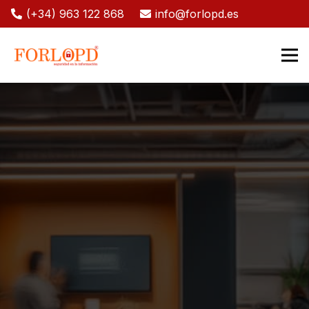
(+34) 963 122 868
info@forlopd.es