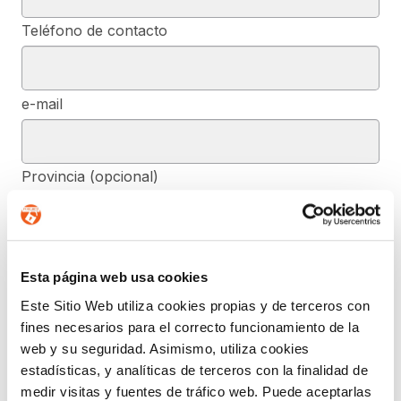
Teléfono de contacto
e-mail
Provincia (opcional)
Mensaje (opcional)
Esta página web usa cookies
Este Sitio Web utiliza cookies propias y de terceros con
fines necesarios para el correcto funcionamiento de la
De conformidad con el RGPD y la LOPDGDD, SEGURIDAD Y
PRIVACIDAD DE DATOS, S.L. tratará los datos facilitados, con la
web y su seguridad. Asimismo, utiliza cookies
finalidad de contestar a las dudas y/o quejas planteadas a través
estadísticas, y analíticas de terceros con la finalidad de
del presente formulario y facilitar la información solicitada. Podrá
ejercer, si lo desea, los derechos de acceso, rectificación,
medir visitas y fuentes de tráfico web. Puede aceptarlas
supresión, y demás reconocidos en la normativa mencionada. Para