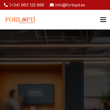
(+34) 963 122 868
info@forlopd.es