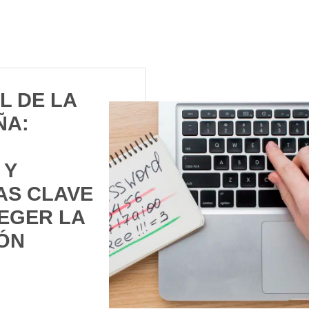
L DE LA
ÑA:
 Y
AS CLAVE
EGER LA
ÓN