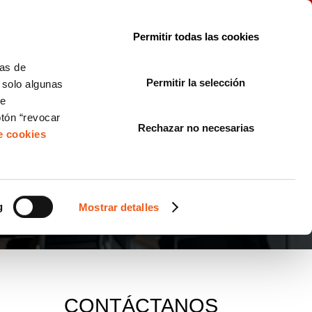
le con la normativa?
Sobre nosotros
Blog
FAQ
Contacto
Permitir todas las cookies
CORPORATE COMPLIANCE
LOPIVI
NORMAS ISO
+SOLUCIONES
cas de
Permitir la selección
, solo algunas
Diseño de Páginas Web para Empresas
de
otón “revocar
Rechazar no necesarias
de cookies
g
Mostrar detalles
CONTÁCTANOS