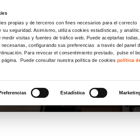
incha AQUÍ y solicita tu ANÁLISIS
¿Tu empresa cump
GRATUITO DE CUMPLIMIENTO
ies
kies propias y de terceros con fines necesarios para el correcto
IGUALDAD
CONSULTORÍA ECOMMERCE LSSI
CANAL DENUNCIAS
 su seguridad. Asimismo, utiliza cookies estadísticas, y analíti
de medir visitas y fuentes de tráfico web. Puede aceptarlas todas
Formación Bonificada para Empresas
 necesarias, configurando sus preferencias a través del panel 
ntinuación. Para revocar el consentimiento prestado, pulse el b
e página. Puede consultar nuestra política de cookies
política 
 CONTRASEÑA
Preferencias
Estadística
Marketin