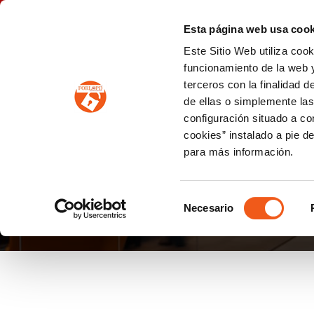
P
(+34) 963 122 868
info@forlopd.es
Esta página web usa cook
Este Sitio Web utiliza coo
PROTECCION DE DATOS
funcionamiento de la web y
terceros con la finalidad 
PREVENCIÓN DE BLANQUEO DE CAPITALES
Prevención de blanqueo de capitales y financiación del terrorismo (LPBCyFT)
ESQUEMA NACIONAL SEGURIDAD
de ellas o simplemente las
configuración situado a co
cookies” instalado a pie d
para más información.
DÍA MUNDIAL DE LA
Selección
Necesario
de
consentimiento