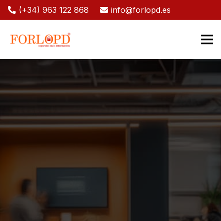
(+34) 963 122 868
info@forlopd.es