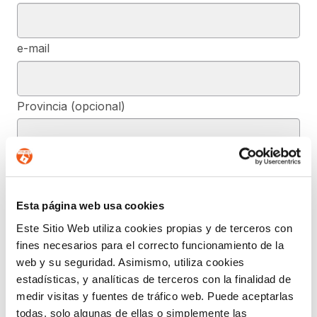
e-mail
Provincia (opcional)
Mensaje (opcional)
Esta página web usa cookies
De conformidad con el RGPD y la LOPDGDD, SEGURIDAD Y
Este Sitio Web utiliza cookies propias y de terceros con
PRIVACIDAD DE DATOS, S.L. tratará los datos facilitados, con la
fines necesarios para el correcto funcionamiento de la
finalidad de contestar a las dudas y/o quejas planteadas a través
del presente formulario y facilitar la información solicitada. Podrá
web y su seguridad. Asimismo, utiliza cookies
ejercer, si lo desea, los derechos de acceso, rectificación,
estadísticas, y analíticas de terceros con la finalidad de
supresión, y demás reconocidos en la normativa mencionada. Para
obtener más información acerca de cómo estamos tratando sus
medir visitas y fuentes de tráfico web. Puede aceptarlas
datos, acceda a nuestra política de privacidad.
todas, solo algunas de ellas o simplemente las