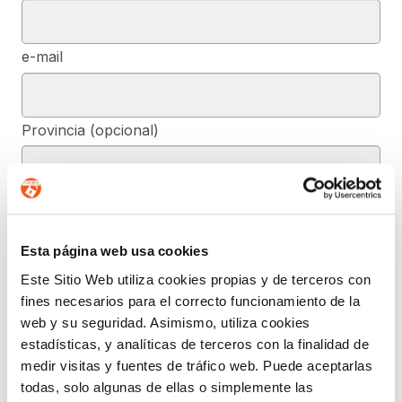
e-mail
Provincia (opcional)
Mensaje (opcional)
Esta página web usa cookies
Este Sitio Web utiliza cookies propias y de terceros con
De conformidad con el RGPD y la LOPDGDD, SEGURIDAD Y
PRIVACIDAD DE DATOS, S.L. tratará los datos facilitados, con la
fines necesarios para el correcto funcionamiento de la
finalidad de contestar a las dudas y/o quejas planteadas a través
web y su seguridad. Asimismo, utiliza cookies
del presente formulario y facilitar la información solicitada. Podrá
ejercer, si lo desea, los derechos de acceso, rectificación,
estadísticas, y analíticas de terceros con la finalidad de
supresión, y demás reconocidos en la normativa mencionada. Para
medir visitas y fuentes de tráfico web. Puede aceptarlas
obtener más información acerca de cómo estamos tratando sus
datos, acceda a nuestra política de privacidad.
todas, solo algunas de ellas o simplemente las