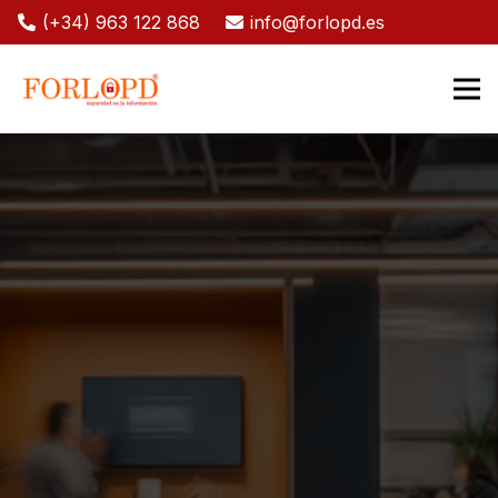
(+34) 963 122 868
info@forlopd.es