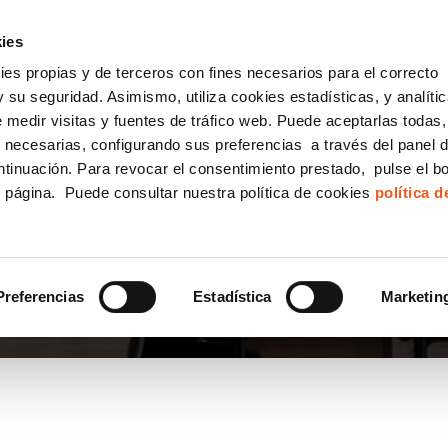
incha AQUÍ y solicita tu ANÁLISIS
¿Tu empresa cump
GRATUITO DE CUMPLIMIENTO
ies
kies propias y de terceros con fines necesarios para el correcto
IGUALDAD
CONSULTORÍA ECOMMERCE LSSI
CANAL DENUNCIAS
 su seguridad. Asimismo, utiliza cookies estadísticas, y analíti
de medir visitas y fuentes de tráfico web. Puede aceptarlas todas
Formación Bonificada para Empresas
 necesarias, configurando sus preferencias a través del panel 
ntinuación. Para revocar el consentimiento prestado, pulse el b
e página. Puede consultar nuestra política de cookies
política 
Preferencias
Estadística
Marketin