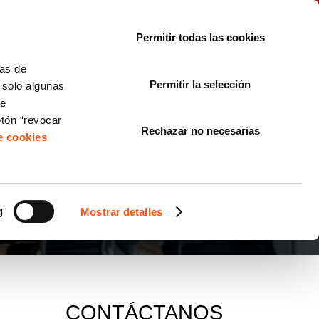
le con la normativa?
Sobre nosotros
Blog
FAQ
Contacto
Permitir todas las cookies
CORPORATE COMPLIANCE
LOPIVI
NORMAS ISO
+SOLUCIONES
cas de
Permitir la selección
, solo algunas
Diseño de Páginas Web para Empresas
de
otón “revocar
Rechazar no necesarias
de cookies
g
Mostrar detalles
CONTÁCTANOS