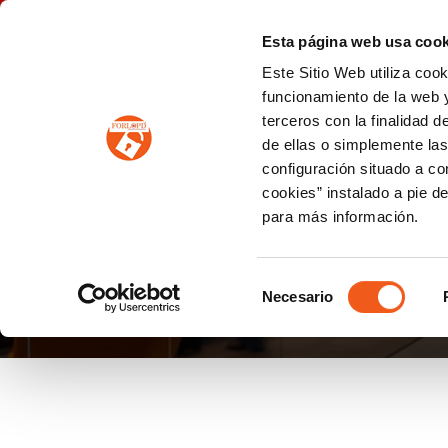
P
(+34) 963 122 868
info@forlopd.es
Esta página web usa cook
Este Sitio Web utiliza coo
PROTECCION DE DATOS
funcionamiento de la web y
terceros con la finalidad 
PREVENCIÓN DE BLANQUEO DE CAPITALES
Prevención de blanqueo de capitales y financiación del terrorismo (LPBCyFT)
ESQUEMA NACIONAL SEGURIDAD
de ellas o simplemente las
configuración situado a co
cookies” instalado a pie d
para más información.
DASHCAMS
Selección
Necesario
de
consentimiento