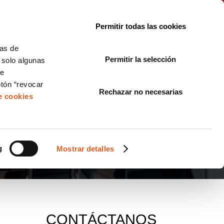
le con la normativa?
Sobre nosotros
Blog
FAQ
Contacto
Permitir todas las cookies
CORPORATE COMPLIANCE
LOPIVI
NORMAS ISO
+SOLUCIONES
cas de
Permitir la selección
, solo algunas
Diseño de Páginas Web para Empresas
de
otón “revocar
Rechazar no necesarias
de cookies
g
Mostrar detalles
CONTÁCTANOS