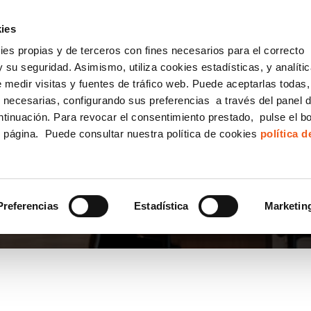
incha AQUÍ y solicita tu ANÁLISIS
¿Tu empresa cump
GRATUITO DE CUMPLIMIENTO
ies
kies propias y de terceros con fines necesarios para el correcto
IGUALDAD
CONSULTORÍA ECOMMERCE LSSI
CANAL DENUNCIAS
 su seguridad. Asimismo, utiliza cookies estadísticas, y analíti
de medir visitas y fuentes de tráfico web. Puede aceptarlas todas
Formación Bonificada para Empresas
 necesarias, configurando sus preferencias a través del panel 
ntinuación. Para revocar el consentimiento prestado, pulse el b
e página. Puede consultar nuestra política de cookies
política 
DRES
Preferencias
Estadística
Marketin