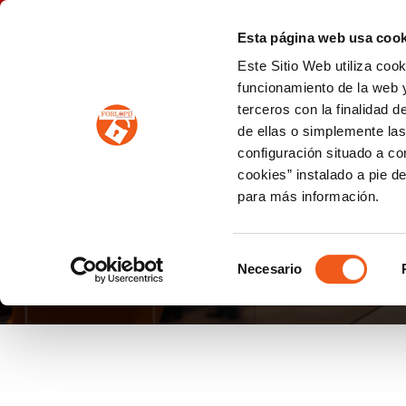
P
(+34) 963 122 868
info@forlopd.es
Esta página web usa cook
Este Sitio Web utiliza coo
PROTECCION DE DATOS
funcionamiento de la web y
terceros con la finalidad 
PREVENCIÓN DE BLANQUEO DE CAPITALES
Prevención de blanqueo de capitales y financiación del terrorismo (LPBCyFT)
ESQUEMA NACIONAL SEGURIDAD
de ellas o simplemente las
configuración situado a co
cookies” instalado a pie d
para más información.
CONSECUENCIAS PA
Selección
Necesario
de
consentimiento