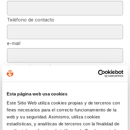
Teléfono de contacto
e-mail
Provincia (opcional)
Mensaje (opcional)
Esta página web usa cookies
Este Sitio Web utiliza cookies propias y de terceros con
fines necesarios para el correcto funcionamiento de la
De conformidad con el RGPD y la LOPDGDD, SEGURIDAD Y
web y su seguridad. Asimismo, utiliza cookies
PRIVACIDAD DE DATOS, S.L. tratará los datos facilitados, con la
estadísticas, y analíticas de terceros con la finalidad de
finalidad de contestar a las dudas y/o quejas planteadas a través