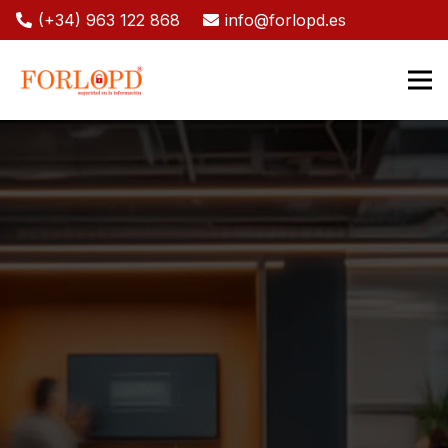
(+34) 963 122 868
info@forlopd.es