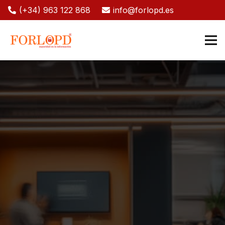
(+34) 963 122 868
info@forlopd.es