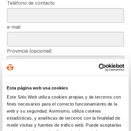
Teléfono de contacto
e-mail
Provincia (opcional)
Mensaje (opcional)
Esta página web usa cookies
Este Sitio Web utiliza cookies propias y de terceros con
De conformidad con el RGPD y la LOPDGDD, SEGURIDAD Y
fines necesarios para el correcto funcionamiento de la
PRIVACIDAD DE DATOS, S.L. tratará los datos facilitados, con la
finalidad de contestar a las dudas y/o quejas planteadas a través
web y su seguridad. Asimismo, utiliza cookies
del presente formulario y facilitar la información solicitada. Podrá
estadísticas, y analíticas de terceros con la finalidad de
ejercer, si lo desea, los derechos de acceso, rectificación,
supresión, y demás reconocidos en la normativa mencionada. Para
medir visitas y fuentes de tráfico web. Puede aceptarlas
obtener más información acerca de cómo estamos tratando sus