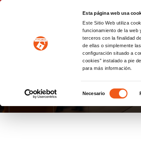
P
(+34) 963 122 868
info@forlopd.es
Esta página web usa cook
Este Sitio Web utiliza coo
PROTECCION DE DATOS
funcionamiento de la web y
terceros con la finalidad 
PREVENCIÓN DE BLANQUEO DE CAPITALES
Prevención de blanqueo de capitales y financiación del terrorismo (LPBCyFT)
ESQUEMA NACIONAL SEGURIDAD
de ellas o simplemente las
configuración situado a co
cookies” instalado a pie d
para más información.
CERTIFICACIÓN ISO 
Selección
Necesario
de
consentimiento