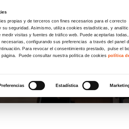
incha AQUÍ y solicita tu ANÁLISIS
¿Tu empresa cump
GRATUITO DE CUMPLIMIENTO
ies
kies propias y de terceros con fines necesarios para el correcto
IGUALDAD
CONSULTORÍA ECOMMERCE LSSI
CANAL DENUNCIAS
 su seguridad. Asimismo, utiliza cookies estadísticas, y analíti
de medir visitas y fuentes de tráfico web. Puede aceptarlas todas
Formación Bonificada para Empresas
 necesarias, configurando sus preferencias a través del panel 
ntinuación. Para revocar el consentimiento prestado, pulse el b
e página. Puede consultar nuestra política de cookies
política 
14001
Preferencias
Estadística
Marketin