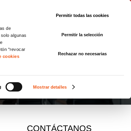
le con la normativa?
Sobre nosotros
Blog
FAQ
Contacto
Permitir todas las cookies
CORPORATE COMPLIANCE
LOPIVI
NORMAS ISO
+SOLUCIONES
cas de
Permitir la selección
, solo algunas
Diseño de Páginas Web para Empresas
de
otón “revocar
Rechazar no necesarias
de cookies
g
Mostrar detalles
CONTÁCTANOS