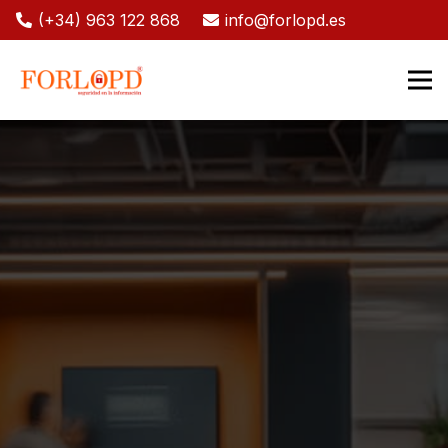
(+34) 963 122 868
info@forlopd.es