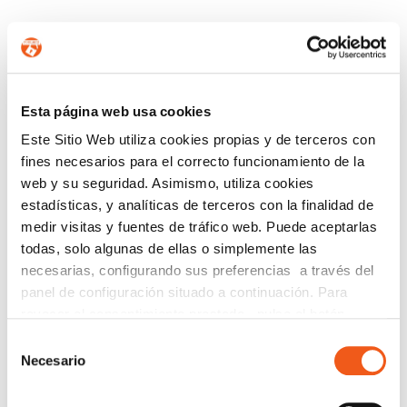
CONTÁCTANOS
Esta página web usa cookies
Nombre
Este Sitio Web utiliza cookies propias y de terceros con
fines necesarios para el correcto funcionamiento de la
web y su seguridad. Asimismo, utiliza cookies
estadísticas, y analíticas de terceros con la finalidad de
Teléfono de contacto
medir visitas y fuentes de tráfico web. Puede aceptarlas
todas, solo algunas de ellas o simplemente las
necesarias, configurando sus preferencias a través del
e-mail
panel de configuración situado a continuación. Para
revocar el consentimiento prestado, pulse el botón
“revocar cookies” instalado a pie de página. Puede
Selección
consultar nuestra política de cookies
política de cookies
Provincia (opcional)
Necesario
de
para más información.
consentimiento