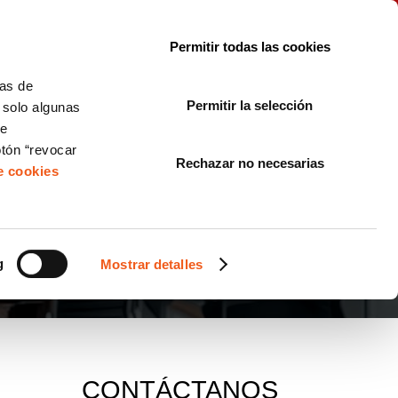
le con la normativa?
Sobre nosotros
Blog
FAQ
Contacto
Permitir todas las cookies
CORPORATE COMPLIANCE
LOPIVI
NORMAS ISO
+SOLUCIONES
cas de
Permitir la selección
, solo algunas
Diseño de Páginas Web para Empresas
de
otón “revocar
Rechazar no necesarias
de cookies
g
Mostrar detalles
CONTÁCTANOS