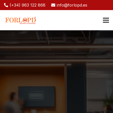
(+34) 963 122 868
info@forlopd.es