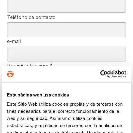
Teléfono de contacto
e-mail
Provincia (opcional)
Mensaje (opcional)
Esta página web usa cookies
Este Sitio Web utiliza cookies propias y de terceros con
fines necesarios para el correcto funcionamiento de la
De conformidad con el RGPD y la LOPDGDD, SEGURIDAD Y
web y su seguridad. Asimismo, utiliza cookies
PRIVACIDAD DE DATOS, S.L. tratará los datos facilitados, con la
estadísticas, y analíticas de terceros con la finalidad de
finalidad de contestar a las dudas y/o quejas planteadas a través
del presente formulario y facilitar la información solicitada. Podrá
medir visitas y fuentes de tráfico web. Puede aceptarlas