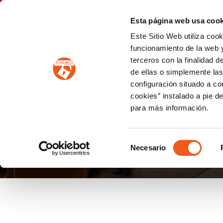
P
(+34) 963 122 868
info@forlopd.es
Esta página web usa cook
Este Sitio Web utiliza coo
PROTECCION DE DATOS
funcionamiento de la web y
terceros con la finalidad 
PREVENCIÓN DE BLANQUEO DE CAPITALES
Prevención de blanqueo de capitales y financiación del terrorismo (LPBCyFT)
ESQUEMA NACIONAL SEGURIDAD
de ellas o simplemente las
configuración situado a co
cookies” instalado a pie d
para más información.
BBVA SANCIÓN
Selección
Necesario
de
consentimiento