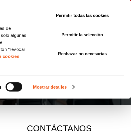
le con la normativa?
Sobre nosotros
Blog
FAQ
Contacto
Permitir todas las cookies
CORPORATE COMPLIANCE
LOPIVI
NORMAS ISO
+SOLUCIONES
cas de
Permitir la selección
, solo algunas
Diseño de Páginas Web para Empresas
de
otón “revocar
Rechazar no necesarias
de cookies
g
Mostrar detalles
CONTÁCTANOS