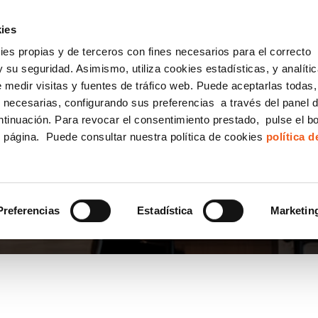
incha AQUÍ y solicita tu ANÁLISIS
¿Tu empresa cump
GRATUITO DE CUMPLIMIENTO
ies
kies propias y de terceros con fines necesarios para el correcto
IGUALDAD
CONSULTORÍA ECOMMERCE LSSI
CANAL DENUNCIAS
 su seguridad. Asimismo, utiliza cookies estadísticas, y analíti
de medir visitas y fuentes de tráfico web. Puede aceptarlas todas
Formación Bonificada para Empresas
 necesarias, configurando sus preferencias a través del panel 
ntinuación. Para revocar el consentimiento prestado, pulse el b
e página. Puede consultar nuestra política de cookies
política 
Preferencias
Estadística
Marketin