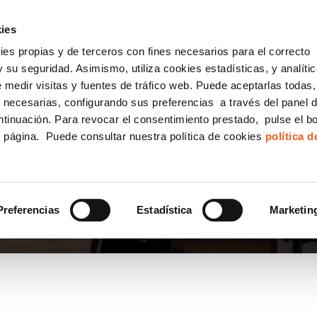
incha AQUÍ y solicita tu ANÁLISIS
¿Tu empresa cump
GRATUITO DE CUMPLIMIENTO
ies
kies propias y de terceros con fines necesarios para el correcto
IGUALDAD
CONSULTORÍA ECOMMERCE LSSI
CANAL DENUNCIAS
 su seguridad. Asimismo, utiliza cookies estadísticas, y analíti
de medir visitas y fuentes de tráfico web. Puede aceptarlas todas
Formación Bonificada para Empresas
 necesarias, configurando sus preferencias a través del panel 
ntinuación. Para revocar el consentimiento prestado, pulse el b
e página. Puede consultar nuestra política de cookies
política 
Preferencias
Estadística
Marketin