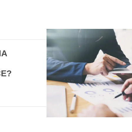
NA
CE?