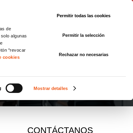
le con la normativa?
Sobre nosotros
Blog
FAQ
Contacto
Permitir todas las cookies
CORPORATE COMPLIANCE
LOPIVI
NORMAS ISO
+SOLUCIONES
cas de
Permitir la selección
, solo algunas
Diseño de Páginas Web para Empresas
de
otón “revocar
Rechazar no necesarias
de cookies
g
Mostrar detalles
CONTÁCTANOS