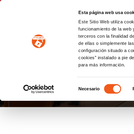
P
(+34) 963 122 868
info@forlopd.es
Esta página web usa cook
Este Sitio Web utiliza coo
PROTECCION DE DATOS
funcionamiento de la web y
terceros con la finalidad 
PREVENCIÓN DE BLANQUEO DE CAPITALES
Prevención de blanqueo de capitales y financiación del terrorismo (LPBCyFT)
ESQUEMA NACIONAL SEGURIDAD
de ellas o simplemente las
configuración situado a co
cookies” instalado a pie d
para más información.
AUDITORIA
Selección
Necesario
de
consentimiento