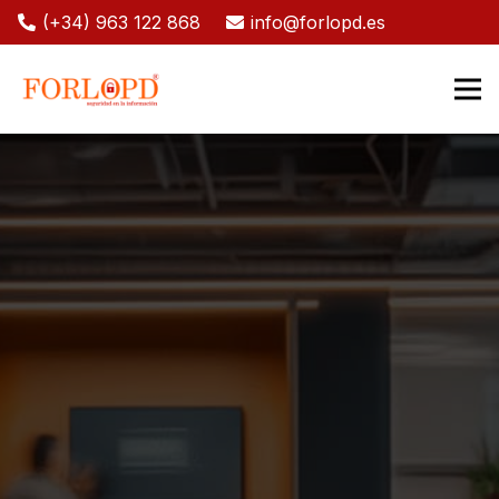
(+34) 963 122 868
info@forlopd.es