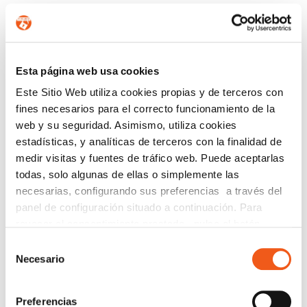
CONTÁCTANOS
Nombre
Esta página web usa cookies
Este Sitio Web utiliza cookies propias y de terceros con
fines necesarios para el correcto funcionamiento de la
web y su seguridad. Asimismo, utiliza cookies
Teléfono de contacto
estadísticas, y analíticas de terceros con la finalidad de
medir visitas y fuentes de tráfico web. Puede aceptarlas
todas, solo algunas de ellas o simplemente las
e-mail
necesarias, configurando sus preferencias a través del
panel de configuración situado a continuación. Para
revocar el consentimiento prestado, pulse el botón
Provincia (opcional)
“revocar cookies” instalado a pie de página. Puede
Selección
consultar nuestra política de cookies
política de cookies
Necesario
de
para más información.
consentimiento
Mensaje (opcional)
Preferencias