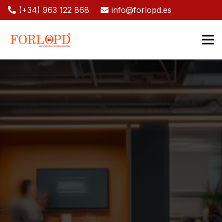
(+34) 963 122 868
info@forlopd.es