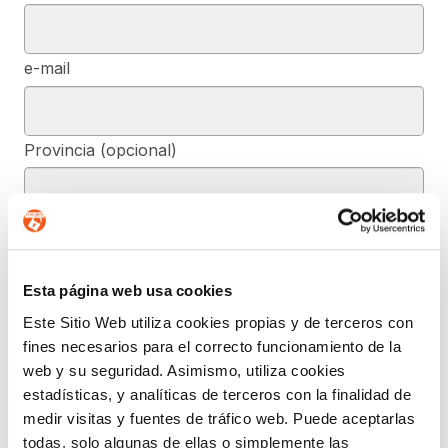
e-mail
Provincia (opcional)
Mensaje (opcional)
Esta página web usa cookies
De conformidad con el RGPD y la LOPDGDD, SEGURIDAD Y
Este Sitio Web utiliza cookies propias y de terceros con
PRIVACIDAD DE DATOS, S.L. tratará los datos facilitados, con la
fines necesarios para el correcto funcionamiento de la
finalidad de contestar a las dudas y/o quejas planteadas a través
del presente formulario y facilitar la información solicitada. Podrá
web y su seguridad. Asimismo, utiliza cookies
ejercer, si lo desea, los derechos de acceso, rectificación,
estadísticas, y analíticas de terceros con la finalidad de
supresión, y demás reconocidos en la normativa mencionada. Para
obtener más información acerca de cómo estamos tratando sus
medir visitas y fuentes de tráfico web. Puede aceptarlas
datos, acceda a nuestra política de privacidad.
todas, solo algunas de ellas o simplemente las