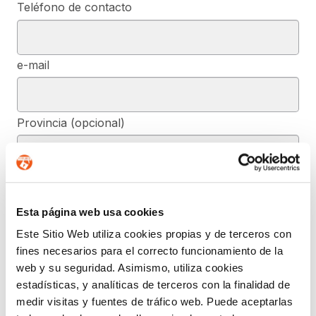
Teléfono de contacto
e-mail
Provincia (opcional)
Mensaje (opcional)
Esta página web usa cookies
Este Sitio Web utiliza cookies propias y de terceros con
De conformidad con el RGPD y la LOPDGDD, SEGURIDAD Y
fines necesarios para el correcto funcionamiento de la
PRIVACIDAD DE DATOS, S.L. tratará los datos facilitados, con la
finalidad de contestar a las dudas y/o quejas planteadas a través
web y su seguridad. Asimismo, utiliza cookies
del presente formulario y facilitar la información solicitada. Podrá
estadísticas, y analíticas de terceros con la finalidad de
ejercer, si lo desea, los derechos de acceso, rectificación,
supresión, y demás reconocidos en la normativa mencionada. Para
medir visitas y fuentes de tráfico web. Puede aceptarlas
obtener más información acerca de cómo estamos tratando sus