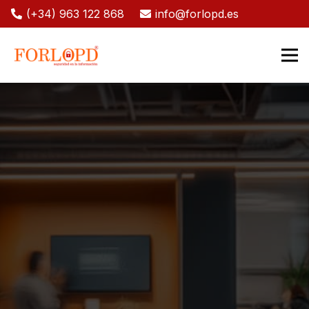
(+34) 963 122 868
info@forlopd.es