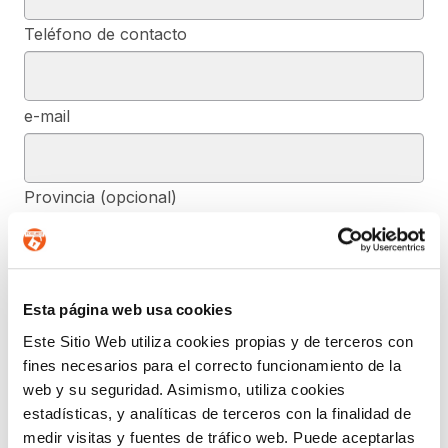
Teléfono de contacto
e-mail
Provincia (opcional)
Mensaje (opcional)
Esta página web usa cookies
Este Sitio Web utiliza cookies propias y de terceros con
fines necesarios para el correcto funcionamiento de la
De conformidad con el RGPD y la LOPDGDD, SEGURIDAD Y
PRIVACIDAD DE DATOS, S.L. tratará los datos facilitados, con la
web y su seguridad. Asimismo, utiliza cookies
finalidad de contestar a las dudas y/o quejas planteadas a través
estadísticas, y analíticas de terceros con la finalidad de
del presente formulario y facilitar la información solicitada. Podrá
ejercer, si lo desea, los derechos de acceso, rectificación,
medir visitas y fuentes de tráfico web. Puede aceptarlas
supresión, y demás reconocidos en la normativa mencionada. Para