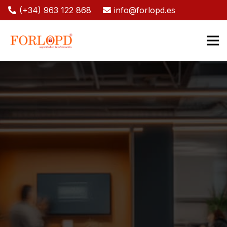
(+34) 963 122 868
info@forlopd.es