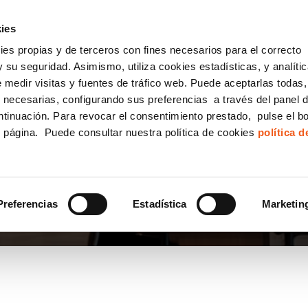
incha AQUÍ y solicita tu ANÁLISIS
¿Tu empresa cump
GRATUITO DE CUMPLIMIENTO
ies
kies propias y de terceros con fines necesarios para el correcto
IGUALDAD
CONSULTORÍA ECOMMERCE LSSI
CANAL DENUNCIAS
 su seguridad. Asimismo, utiliza cookies estadísticas, y analíti
de medir visitas y fuentes de tráfico web. Puede aceptarlas todas
Formación Bonificada para Empresas
 necesarias, configurando sus preferencias a través del panel 
ntinuación. Para revocar el consentimiento prestado, pulse el b
e página. Puede consultar nuestra política de cookies
política 
Preferencias
Estadística
Marketin