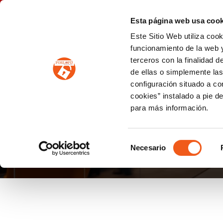
P
(+34) 963 122 868
info@forlopd.es
Esta página web usa cook
Este Sitio Web utiliza coo
PROTECCION DE DATOS
funcionamiento de la web y
terceros con la finalidad 
PREVENCIÓN DE BLANQUEO DE CAPITALES
Prevención de blanqueo de capitales y financiación del terrorismo (LPBCyFT)
ESQUEMA NACIONAL SEGURIDAD
de ellas o simplemente las
configuración situado a co
cookies” instalado a pie d
para más información.
2DEMAYO
Selección
Necesario
de
consentimiento