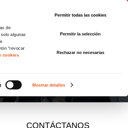
le con la normativa?
Sobre nosotros
Blog
FAQ
Contacto
Permitir todas las cookies
CORPORATE COMPLIANCE
LOPIVI
NORMAS ISO
+SOLUCIONES
cas de
Permitir la selección
, solo algunas
Diseño de Páginas Web para Empresas
de
otón “revocar
Rechazar no necesarias
de cookies
g
Mostrar detalles
CONTÁCTANOS