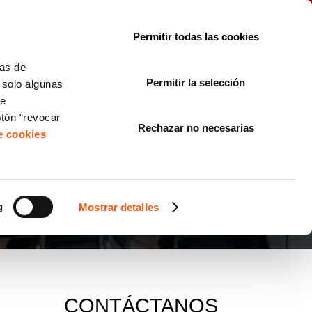
le con la normativa?
Sobre nosotros
Blog
FAQ
Contacto
Permitir todas las cookies
CORPORATE COMPLIANCE
LOPIVI
NORMAS ISO
+SOLUCIONES
cas de
Permitir la selección
, solo algunas
Diseño de Páginas Web para Empresas
de
otón “revocar
Rechazar no necesarias
de cookies
g
Mostrar detalles
CONTÁCTANOS