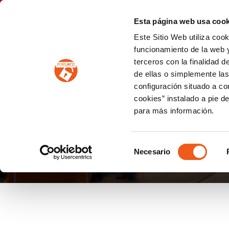
P
(+34) 963 122 868
info@forlopd.es
Esta página web usa cook
Este Sitio Web utiliza coo
PROTECCION DE DATOS
funcionamiento de la web y
terceros con la finalidad 
PREVENCIÓN DE BLANQUEO DE CAPITALES
Prevención de blanqueo de capitales y financiación del terrorismo (LPBCyFT)
ESQUEMA NACIONAL SEGURIDAD
de ellas o simplemente las
configuración situado a co
cookies” instalado a pie d
para más información.
1DEMAYO
Selección
Necesario
de
consentimiento