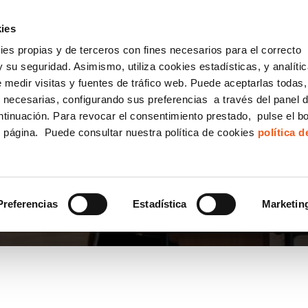
incha AQUÍ y solicita tu ANÁLISIS
¿Tu empresa cump
GRATUITO DE CUMPLIMIENTO
ies
kies propias y de terceros con fines necesarios para el correcto
IGUALDAD
CONSULTORÍA ECOMMERCE LSSI
CANAL DENUNCIAS
 su seguridad. Asimismo, utiliza cookies estadísticas, y analíti
de medir visitas y fuentes de tráfico web. Puede aceptarlas todas
Formación Bonificada para Empresas
 necesarias, configurando sus preferencias a través del panel 
ntinuación. Para revocar el consentimiento prestado, pulse el b
e página. Puede consultar nuestra política de cookies
política 
Preferencias
Estadística
Marketin