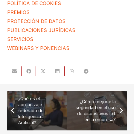
POLÍTICA DE COOKIES
PREMIOS
PROTECCIÓN DE DATOS
PUBLICACIONES JURÍDICAS
SERVICIOS
WEBINARS Y PONENCIAS
¿Qué es el
¿Cómo mejorar la
aprendizaje
seguridad en el uso
federado de
de dispositivos IoT
Inteligencia
en la empresa?
Artificial?