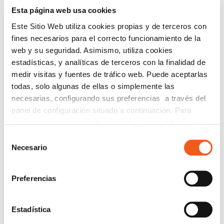
Esta página web usa cookies
SUSCRIPCIÓN GRATUITA A
Este Sitio Web utiliza cookies propias y de terceros con
NEWSLETTER DE FORLOPD
fines necesarios para el correcto funcionamiento de la
web y su seguridad. Asimismo, utiliza cookies
Regístrate para estar al día en
Protección de Datos
,
estadísticas, y analíticas de terceros con la finalidad de
Ciberseguridad
,
Planes de Igualdad
,
Prevención del
medir visitas y fuentes de tráfico web. Puede aceptarlas
Acoso
,
Canal de Denuncias
,
eCommerce
,
Prevención de
todas, solo algunas de ellas o simplemente las
Blanqueo de Capitales
y
Registro Retributivo
, entre otras
necesarias, configurando sus preferencias a través del
normativas que pueden afectar a tu empresa o entidad.
panel de configuración situado a continuación. Para
revocar el consentimiento prestado, pulse el botón
Email
“revocar cookies” instalado a pie de página. Puede
Selección
Recibirás un correo para confirmar la suscripción
consultar nuestra política de cookies
política de cookies
Necesario
de
para más información.
consentimiento
Preferencias
Nombre (opcional)
Estadística