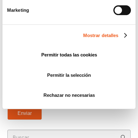
Información básica en protección de datos.-
De
Marketing
conformidad con el RGPD y la LOPDGDD,
SEGURIDAD Y PRIVACIDAD DE DATOS S.L. tratará
los datos facilitados con la finalidad de enviar un boletín
informativo entre los suscriptores. Para obtener más
Mostrar detalles
información acerca del tratamiento de sus datos y
ejercer sus derechos, visite nuestra
política de privacidad
.
Permitir todas las cookies
ENTIENDO Y ACEPTO el tratamiento de mis
datos tal y como se describe anteriormente y se explica
Permitir la selección
con mayor detalle en la Política de Privacidad.
AUTORIZO el envío de comunicaciones
Rechazar no necesarias
comerciales.
Enviar
Buscar: