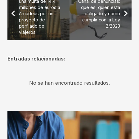
una multa de 14,4
Canal de denuncias:
millones de euros a
qué es, quién está
Amadeus por un
obligado y cómo
proyecto de
cumplir con la Ley
perfilado de
2/2023
viajeros
Entradas relacionadas:
No se han encontrado resultados.