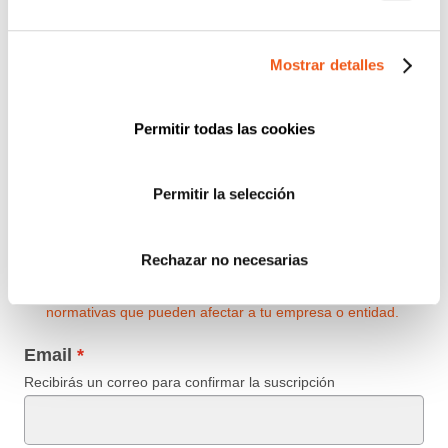
explica con mayor detalle en la Política de
Privacidad.(Su negativa a facilitarnos la
autorización implicará la imposibilidad de tratar
Mostrar detalles
sus datos con la finalidad indicada).
Permitir todas las cookies
SUSCRIPCIÓN GRATUITA A
NEWSLETTER DE FORLOPD
Permitir la selección
Regístrate para estar al día en
Protección de Datos
,
Ciberseguridad
,
Planes de Igualdad
,
Prevención del
Rechazar no necesarias
Acoso
,
Canal de Denuncias
,
eCommerce
,
Prevención de
Blanqueo de Capitales
y
Registro Retributivo
, entre otras
normativas que pueden afectar a tu empresa o entidad.
Email
Recibirás un correo para confirmar la suscripción